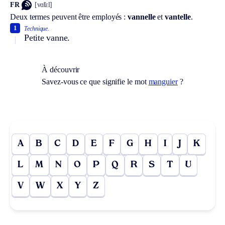
FR
[vɑ̃tɛl]
Deux termes peuvent être employés :
vannelle
et
vantelle
.
1
Technique.
Petite vanne.
À découvrir
Savez-vous ce que signifie le mot
manguier
?
A
B
C
D
E
F
G
H
I
J
K
L
M
N
O
P
Q
R
S
T
U
V
W
X
Y
Z