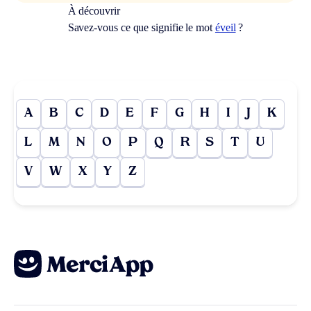
À découvrir
Savez-vous ce que signifie le mot
éveil
?
A
B
C
D
E
F
G
H
I
J
K
L
M
N
O
P
Q
R
S
T
U
V
W
X
Y
Z