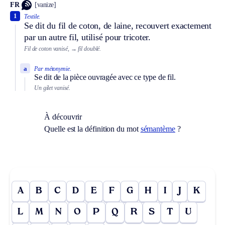
FR
[vanize]
1
Textile.
Se dit du fil de coton, de laine, recouvert exactement
par un autre fil, utilisé pour tricoter.
Fil de coton vanisé,
→ fil doublé.
a
Par métonymie.
Se dit de la pièce ouvragée avec ce type de fil.
Un gilet vanisé.
À découvrir
Quelle est la définition du mot
sémantème
?
A
B
C
D
E
F
G
H
I
J
K
L
M
N
O
P
Q
R
S
T
U