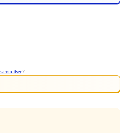
ésaromatiser
?