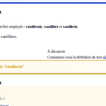
n
t être employés :
vanilleraie
,
vanillière
et
vanillerie
.
vanilliers.
À découvrir
Connaissez-vous la définition du mot
d
de
“vanillerie“
n
x
ic.]
lleraie