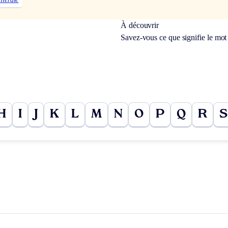
À découvrir
Savez-vous ce que signifie le mo
H
I
J
K
L
M
N
O
P
Q
R
S