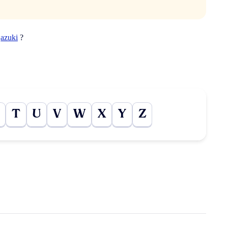
t
azuki
?
T
U
V
W
X
Y
Z