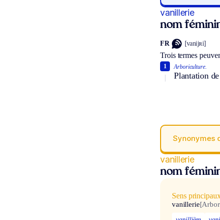
vanillerie
nom fémini
FR
[vanijʀi]
Trois termes peuven
1
Arboriculture.
Plantation de 
Synonymes 
vanillerie
nom fémini
Sens principau
vanillerie
[Arbor
vanillière
vani