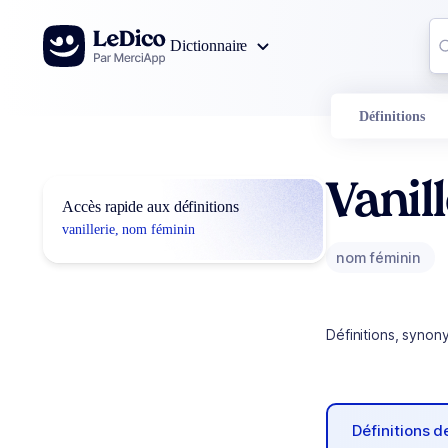
Aller au contenu
Co
Dictionnaire
0
r
Définitions
Vanil
Accès rapide aux définitions
vanillerie, nom féminin
nom féminin
Définitions, synon
Définitions 