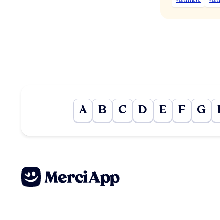
A
B
C
D
E
F
G