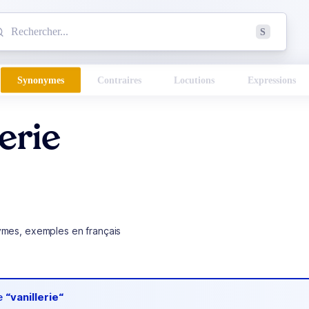
mmencez à chercher un mot dans le dictionnaire :
S
esults found.
Synonymes
Contraires
Locutions
Expressions
lerie
ymes, exemples en français
de
“vanillerie“