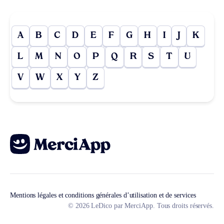
A
B
C
D
E
F
G
H
I
J
K
L
M
N
O
P
Q
R
S
T
U
V
W
X
Y
Z
Mentions légales et conditions générales d’utilisation et de services
© 2026 LeDico par MerciApp. Tous droits réservés.