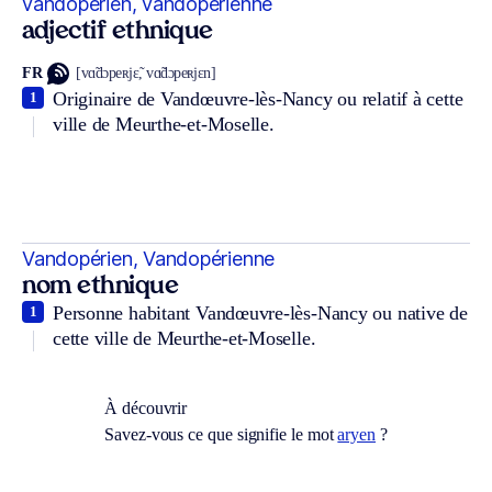
vandopérien, vandopérienne
adjectif ethnique
FR
[vɑ̃dɔpeʀjɛ̃, vɑ̃dɔpeʀjɛn]
Originaire de Vandœuvre-lès-Nancy ou relatif à cette
1
ville de Meurthe-et-Moselle.
Vandopérien, Vandopérienne
nom ethnique
Personne habitant Vandœuvre-lès-Nancy ou native de
1
cette ville de Meurthe-et-Moselle.
À découvrir
Savez-vous ce que signifie le mot
aryen
?