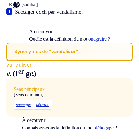
FR
[vɑ̃dalize]
Saccager qqch par vandalisme.
1
À découvrir
Quelle est la définition du mot
onagraire
?
Synonymes de
“vandaliser“
vandaliser
er
v. (1
gr.)
Sens principaux
[Sens commun]
saccager
détruire
À découvrir
Connaissez-vous la définition du mot
débogage
?