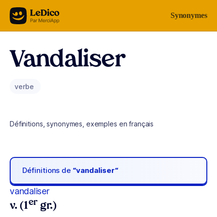
Aller au contenu
Synonymes
Vandaliser
verbe
Définitions, synonymes, exemples en français
Définitions de
“vandaliser“
vandaliser
er
v. (1
gr.)