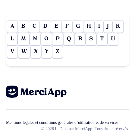
A
B
C
D
E
F
G
H
I
J
K
L
M
N
O
P
Q
R
S
T
U
V
W
X
Y
Z
Mentions légales et conditions générales d’utilisation et de services
© 2026 LeDico par MerciApp. Tous droits réservés.