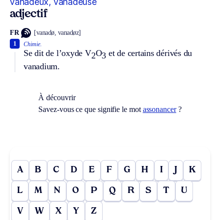
vanadeux, vanadeuse
adjectif
FR
[vanadø, vanadøz]
1
Chimie.
Se dit de l’oxyde V
O
et de certains dérivés du
2
3
vanadium.
À découvrir
Savez-vous ce que signifie le mot
assonancer
?
A
B
C
D
E
F
G
H
I
J
K
L
M
N
O
P
Q
R
S
T
U
V
W
X
Y
Z