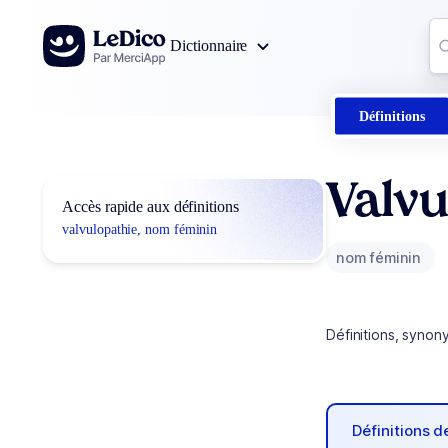
Aller au contenu
Co
Dictionnaire
0
r
Définitions
Valvu
Accès rapide aux définitions
valvulopathie, nom féminin
nom féminin
Définitions, synon
Définitions 