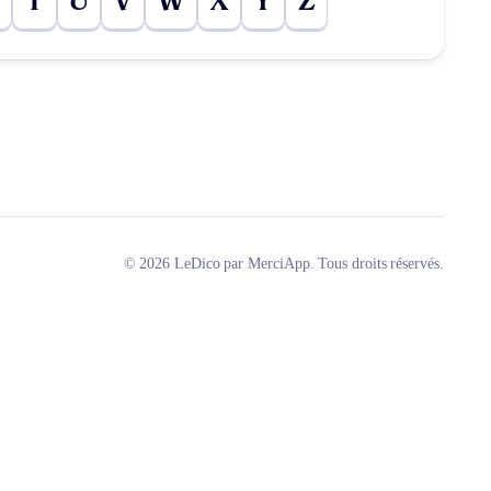
T
U
V
W
X
Y
Z
© 2026 LeDico par MerciApp. Tous droits réservés.