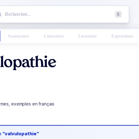
mmencez à chercher un mot dans le dictionnaire :
S
esults found.
Synonymes
Contraires
Locutions
Expressions
lopathie
ymes, exemples en français
de
“valvulopathie“