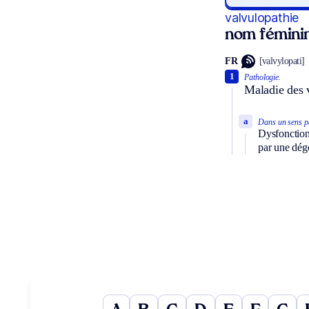
valvulopathie
nom fémini
FR
[valvylopati]
1
Pathologie.
Maladie des 
a
Dans un sens pa
Dysfonctionn
par une dégé