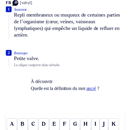
FR
[valvyl]
1
Anatomie.
Repli membraneux ou muqueux de certaines parties
de l’organisme (cœur, veines, vaisseaux
lymphatiques) qui empêche un liquide de refluer en
arrière.
2
Botanique.
Petite valve.
La silique comporte deux valvules.
À découvrir
Quelle est la définition du mot
ancré
?
A
B
C
D
E
F
G
H
I
J
K