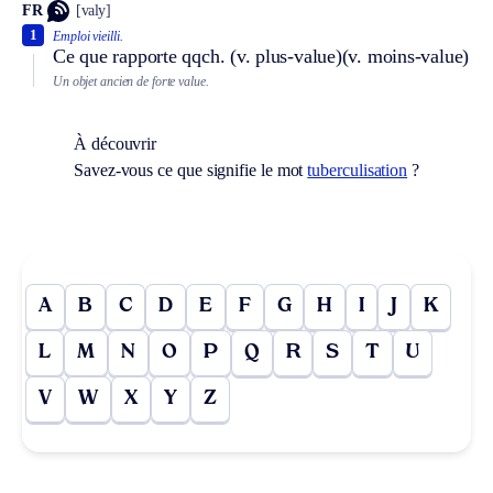
FR
[valy]
1
Emploi vieilli.
Ce que rapporte qqch.
(v. plus-value)
(v. moins-value)
Un objet ancien de forte value.
À découvrir
Savez-vous ce que signifie le mot
tuberculisation
?
A
B
C
D
E
F
G
H
I
J
K
L
M
N
O
P
Q
R
S
T
U
V
W
X
Y
Z