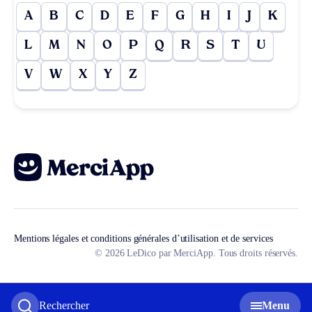
A
B
C
D
E
F
G
H
I
J
K
L
M
N
O
P
Q
R
S
T
U
V
W
X
Y
Z
Mentions légales et conditions générales d’utilisation et de services
© 2026 LeDico par MerciApp. Tous droits réservés.
Rechercher
Menu