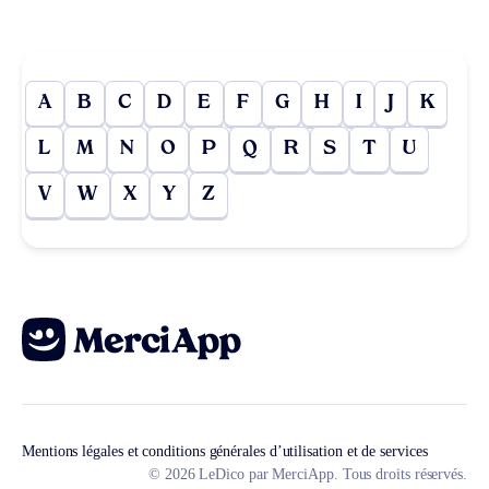
A
B
C
D
E
F
G
H
I
J
K
L
M
N
O
P
Q
R
S
T
U
V
W
X
Y
Z
Mentions légales et conditions générales d’utilisation et de services
© 2026 LeDico par MerciApp. Tous droits réservés.