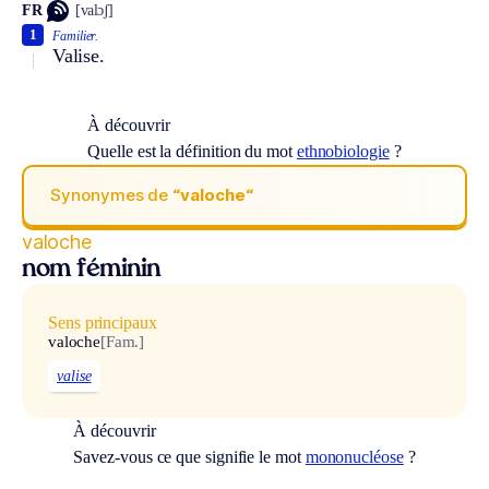
FR
[valɔʃ]
1
Familier.
Valise.
À découvrir
Quelle est la définition du mot
ethnobiologie
?
Synonymes de
“valoche“
valoche
nom féminin
Sens principaux
valoche
[Fam.]
valise
À découvrir
Savez-vous ce que signifie le mot
mononucléose
?