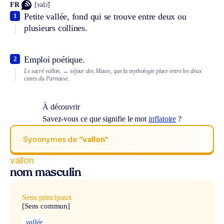
FR
[valɔ̃]
Petite vallée, fond qui se trouve entre deux ou
1
plusieurs collines.
Emploi poétique.
2
Le sacré vallon,
→ séjour des Muses, que la mythologie place entre les deux
cimes du Parnasse.
À découvrir
Savez-vous ce que signifie le mot
inflatoire
?
Synonymes de
“vallon“
vallon
nom masculin
Sens principaux
[Sens commun]
vallée