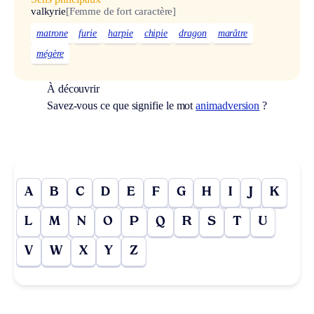
valkyrie
[Femme de fort caractère]
matrone
furie
harpie
chipie
dragon
marâtre
mégère
À découvrir
Savez-vous ce que signifie le mot
animadversion
?
A
B
C
D
E
F
G
H
I
J
K
L
M
N
O
P
Q
R
S
T
U
V
W
X
Y
Z