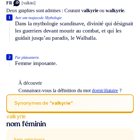
FR
[valkiʀi]
Deux graphies sont admises :
Courant
v
alkyrie
ou
walkyrie
.
1
Avec une majuscule.
Mythologie.
Dans la mythologie scandinave, divinité qui désignait
les guerriers devant mourir au combat, et qui les
guidait jusqu’au paradis, le Walhalla.
2
Par plaisanterie.
Femme imposante.
À découvrir
Connaissez-vous la définition du mot
domiciliataire
?
Synonymes de
“valkyrie“
valkyrie
nom féminin
Sens principaux