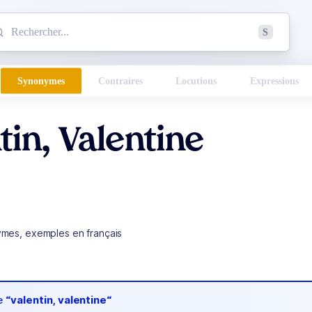
mmencez à chercher un mot dans le dictionnaire :
S
esults found.
Synonymes
Contraires
Locutions
Expressions
tin, Valentine
ymes, exemples en français
de
“valentin, valentine“