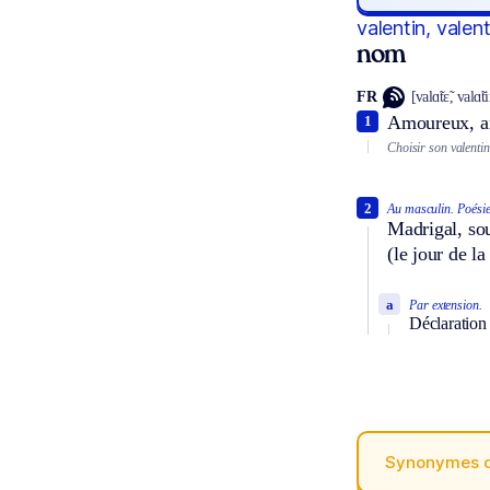
valentin, valen
nom
FR
[valɑ̃tɛ̃, valɑ̃t
Amoureux, amo
1
Choisir son valentin
2
Au masculin.
Poésie
Madrigal, sou
(le jour de la
a
Par extension.
Déclaration 
Synonymes 