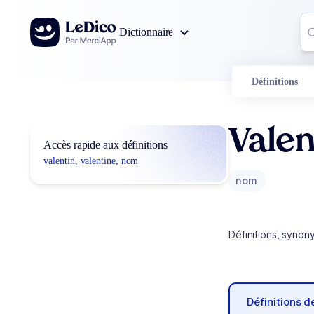
Aller au contenu
Co
Dictionnaire
0
r
Définitions
Valen
Accès rapide aux définitions
valentin, valentine, nom
nom
Définitions, synon
Définitions 