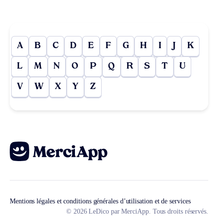
A
B
C
D
E
F
G
H
I
J
K
L
M
N
O
P
Q
R
S
T
U
V
W
X
Y
Z
Mentions légales et conditions générales d’utilisation et de services
© 2026 LeDico par MerciApp. Tous droits réservés.