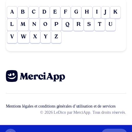
A
B
C
D
E
F
G
H
I
J
K
L
M
N
O
P
Q
R
S
T
U
V
W
X
Y
Z
Mentions légales et conditions générales d’utilisation et de services
© 2026 LeDico par MerciApp. Tous droits réservés.