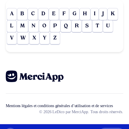
A
B
C
D
E
F
G
H
I
J
K
L
M
N
O
P
Q
R
S
T
U
V
W
X
Y
Z
Mentions légales et conditions générales d’utilisation et de services
© 2026 LeDico par MerciApp. Tous droits réservés.