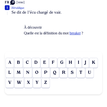
FR
[veʀe]
1
Héraldique.
Se dit de l’écu chargé de vair.
À découvrir
Quelle est la définition du mot
breaker
?
A
B
C
D
E
F
G
H
I
J
K
L
M
N
O
P
Q
R
S
T
U
V
W
X
Y
Z