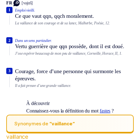
FR
[vajɑ̃s]
1
Emploi vieilli.
Ce que vaut qqn, qqch moralement.
La vaillance de son courage et de sa lance, Malherbe, Poésie, 12.
2
Dans un sens particulier.
Vertu guerrière que qqn possède, dont il est doué.
J’ose espérer beaucoup de mon peu de vaillance, Corneille, Horace, II, 1.
Courage, force d’une personne qui surmonte les
3
épreuves.
Il a fait preuve d’une grande vaillance.
À découvrir
Connaissez-vous la définition du mot
fastes
?
Synonymes de
“vaillance“
vaillance