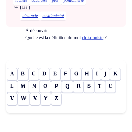
lâcheté
couardise
peur
poltronnerie
↪
[Litt.]
pleutrerie
pusillanimité
À découvrir
Quelle est la définition du mot
cloisonniste
?
A
B
C
D
E
F
G
H
I
J
K
L
M
N
O
P
Q
R
S
T
U
V
W
X
Y
Z