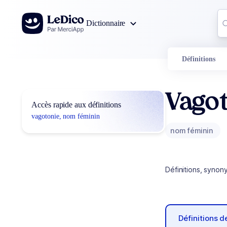
Aller au contenu
Co
Dictionnaire
0
r
Définitions
Vago
Accès rapide aux définitions
vagotonie, nom féminin
nom féminin
Définitions, synon
Définitions 