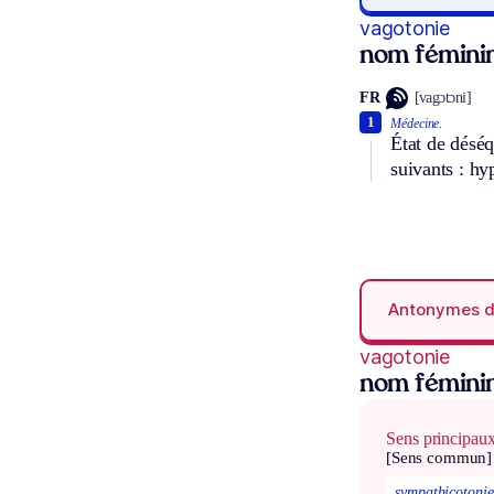
vagotonie
nom fémini
FR
[vagɔtɔni]
1
Médecine.
État de déséq
suivants : hy
Antonymes 
vagotonie
nom fémini
Sens principau
[Sens commun]
sympathicotonie