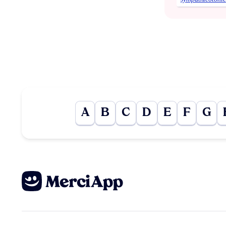
A
B
C
D
E
F
G