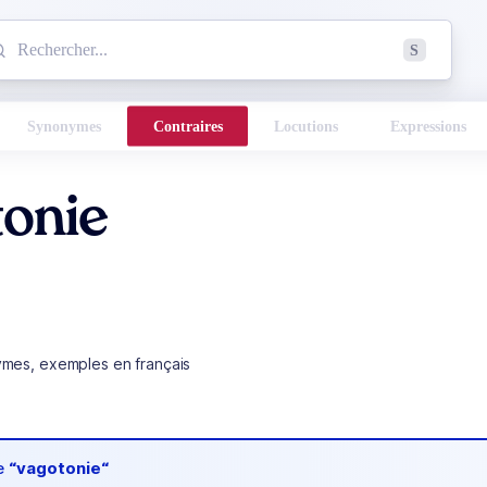
mmencez à chercher un mot dans le dictionnaire :
S
esults found.
Synonymes
Contraires
Locutions
Expressions
tonie
ymes, exemples en français
de
“vagotonie“