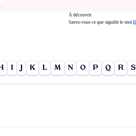
À découvrir
Savez-vous ce que signifie le mot
f
H
I
J
K
L
M
N
O
P
Q
R
S