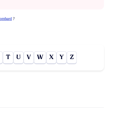
lombard
?
T
U
V
W
X
Y
Z