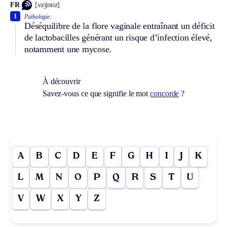
FR
[vaʒinoz]
1
Pathologie.
Déséquilibre de la flore vaginale entraînant un déficit
de lactobacilles générant un risque d’infection élevé,
notamment une mycose.
À découvrir
Savez-vous ce que signifie le mot
concorde
?
A
B
C
D
E
F
G
H
I
J
K
L
M
N
O
P
Q
R
S
T
U
V
W
X
Y
Z