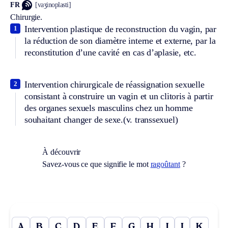
FR
[vaʒinoplasti]
Chirurgie.
Intervention plastique de reconstruction du vagin, par
1
la réduction de son diamètre interne et externe, par la
reconstitution d’une cavité en cas d’aplasie, etc.
Intervention chirurgicale de réassignation sexuelle
2
consistant à construire un vagin et un clitoris à partir
des organes sexuels masculins chez un homme
souhaitant changer de sexe.
(v. transsexuel)
À découvrir
Savez-vous ce que signifie le mot
ragoûtant
?
A
B
C
D
E
F
G
H
I
J
K