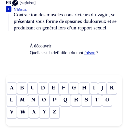
FR
[vaʒinism]
1
Médecine.
Contraction des muscles constricteurs du vagin, se
présentant sous forme de spasmes douloureux et se
produisant en général lors d’un rapport sexuel.
À découvrir
Quelle est la définition du mot
foison
?
A
B
C
D
E
F
G
H
I
J
K
L
M
N
O
P
Q
R
S
T
U
V
W
X
Y
Z