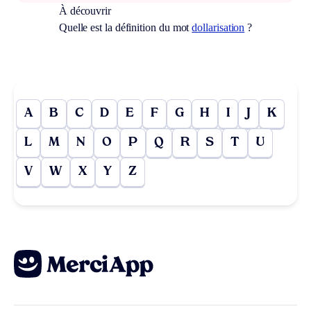
À découvrir
Quelle est la définition du mot
dollarisation
?
A
B
C
D
E
F
G
H
I
J
K
L
M
N
O
P
Q
R
S
T
U
V
W
X
Y
Z