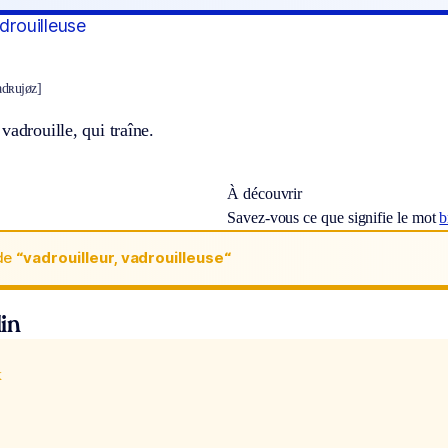
adrouilleuse
adʀujøz]
vadrouille, qui traîne.
À découvrir
Savez-vous ce que signifie le mot
b
de
“vadrouilleur, vadrouilleuse“
in
x