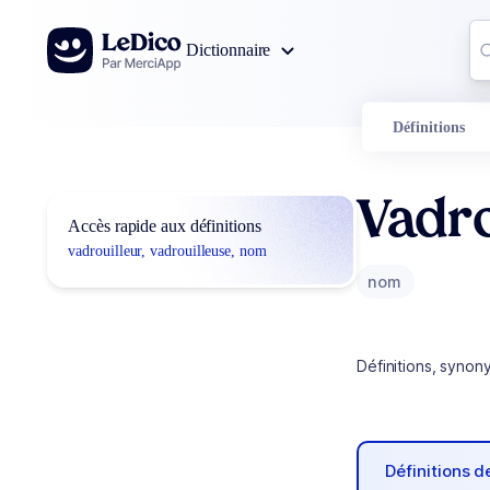
Aller au contenu
Co
Dictionnaire
0
r
Définitions
Vadro
Accès rapide aux définitions
vadrouilleur, vadrouilleuse, nom
nom
Définitions, synon
Définitions 