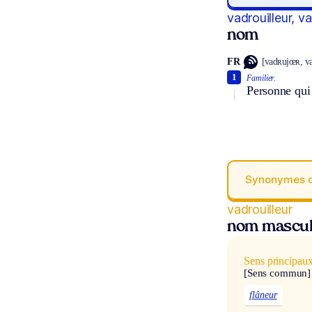
vadrouilleur, v
nom
FR
[vadʀujœʀ, v
1
Familier.
Personne qui 
Synonymes 
vadrouilleur
nom mascul
Sens principau
[Sens commun]
flâneur