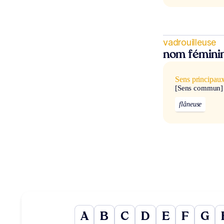
vadrouilleuse
nom fémini
Sens principau
[Sens commun]
flâneuse
A
B
C
D
E
F
G