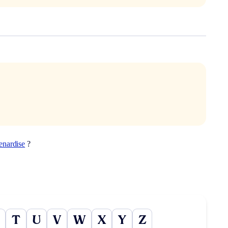
enardise
?
T
U
V
W
X
Y
Z