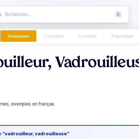
mmencez à chercher un mot dans le dictionnaire :
S
esults found.
Synonymes
Contraires
Locutions
Expressions
uilleur, Vadrouilleu
ymes, exemples en français
de
“vadrouilleur, vadrouilleuse“