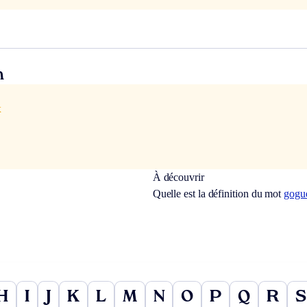
n
x
À découvrir
Quelle est la définition du mot
gogu
H
I
J
K
L
M
N
O
P
Q
R
S