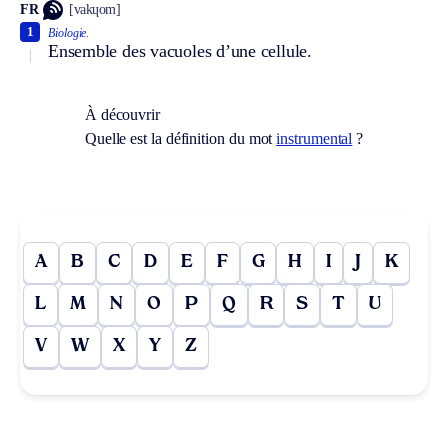
FR
[vakɥom]
1
Biologie.
Ensemble des vacuoles d’une cellule.
À découvrir
Quelle est la définition du mot
instrumental
?
A
B
C
D
E
F
G
H
I
J
K
L
M
N
O
P
Q
R
S
T
U
V
W
X
Y
Z