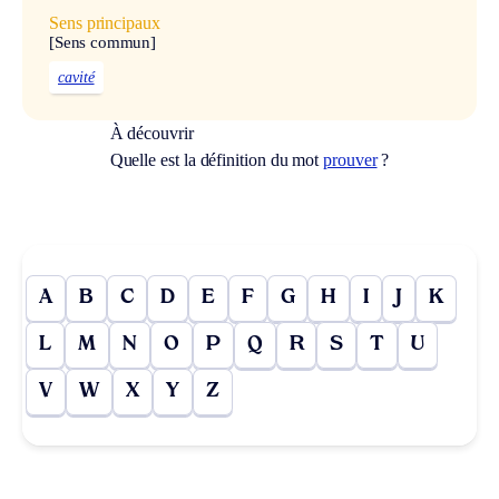
Sens principaux
[Sens commun]
cavité
À découvrir
Quelle est la définition du mot
prouver
?
A
B
C
D
E
F
G
H
I
J
K
L
M
N
O
P
Q
R
S
T
U
V
W
X
Y
Z