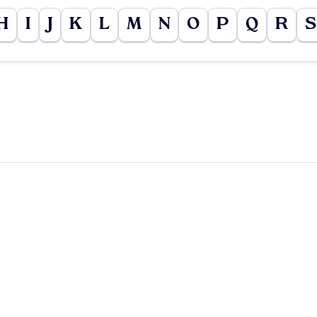
H
I
J
K
L
M
N
O
P
Q
R
S