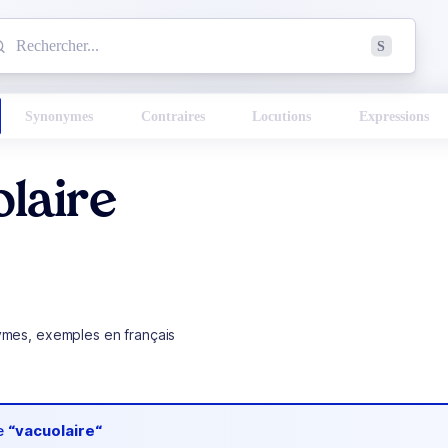
mmencez à chercher un mot dans le dictionnaire :
S
esults found.
Synonymes
Contraires
Locutions
Expressions
laire
ymes, exemples en français
de
“vacuolaire“