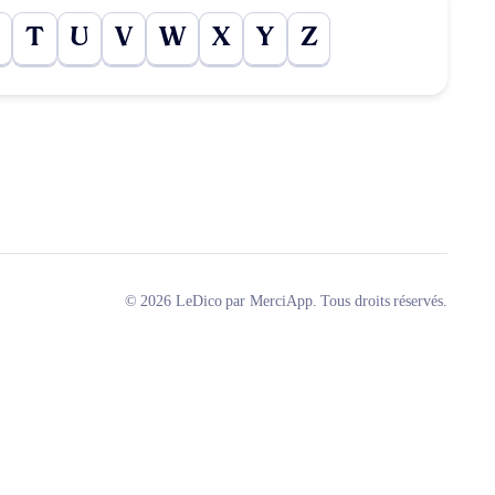
T
U
V
W
X
Y
Z
© 2026 LeDico par MerciApp. Tous droits réservés.