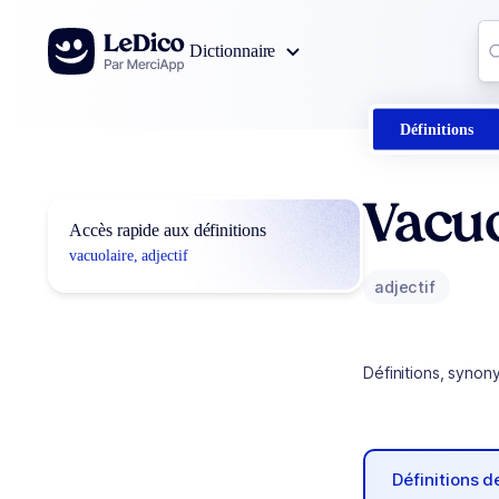
Aller au contenu
Co
Dictionnaire
0
r
Définitions
Vacuo
Accès rapide aux définitions
vacuolaire, adjectif
adjectif
Définitions, synon
Définitions 