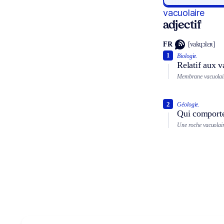
vacuolaire
adjectif
FR
[vakɥɔlɛʀ]
1
Biologie.
Relatif aux 
Membrane vacuolai
2
Géologie.
Qui comporte
Une roche vacuolair