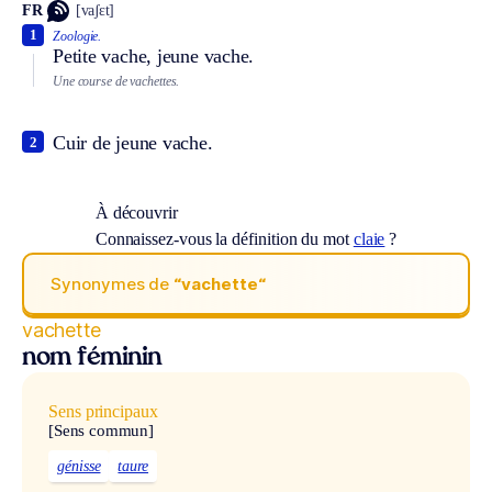
FR
[vaʃɛt]
1
Zoologie.
Petite vache, jeune vache.
Une course de vachettes.
Cuir de jeune vache.
2
À découvrir
Connaissez-vous la définition du mot
claie
?
Synonymes de
“vachette“
vachette
nom féminin
Sens principaux
[Sens commun]
génisse
taure