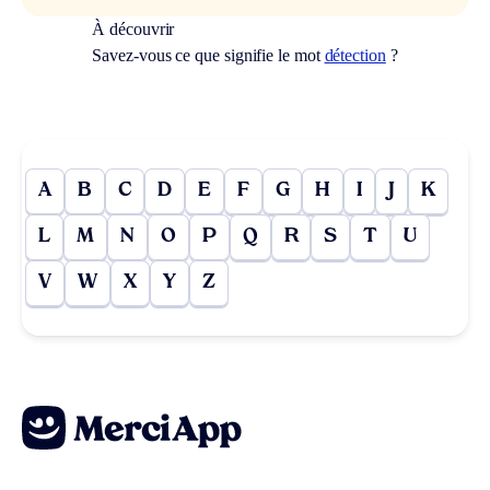
À découvrir
Savez-vous ce que signifie le mot
détection
?
A
B
C
D
E
F
G
H
I
J
K
L
M
N
O
P
Q
R
S
T
U
V
W
X
Y
Z