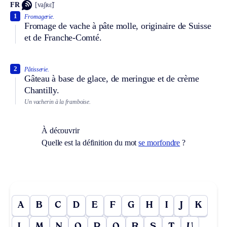
FR
[vaʃʀɛ̃]
1
Fromagerie.
Fromage de vache à pâte molle, originaire de Suisse
et de Franche-Comté.
2
Pâtisserie.
Gâteau à base de glace, de meringue et de crème
Chantilly.
Un vacherin à la framboise.
À découvrir
Quelle est la définition du mot
se morfondre
?
A
B
C
D
E
F
G
H
I
J
K
L
M
N
O
P
Q
R
S
T
U