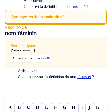
À découvrir
Quelle est la définition du mot
sursaturé
?
Synonymes de
“vaccinoïde“
vaccinoïde
nom féminin
Sens principaux
[Sens commun]
fausse vaccine
vaccinelle
À découvrir
Connaissez-vous la définition du mot
décrasser
?
A
B
C
D
E
F
G
H
I
J
K