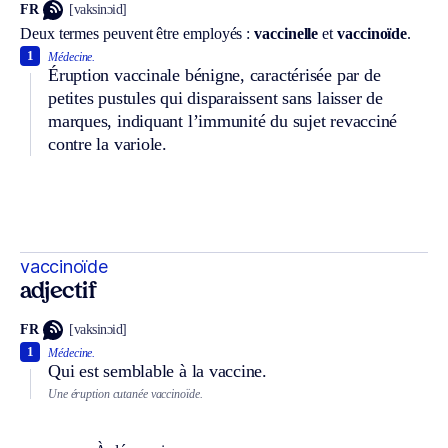
FR
[vaksinɔid]
Deux termes peuvent être employés :
vaccinelle
et
vaccinoïde
.
1
Médecine.
Éruption vaccinale bénigne, caractérisée par de
petites pustules qui disparaissent sans laisser de
marques, indiquant l’immunité du sujet revacciné
contre la variole.
vaccinoïde
adjectif
FR
[vaksinɔid]
1
Médecine.
Qui est semblable à la vaccine.
Une éruption cutanée vaccinoïde.