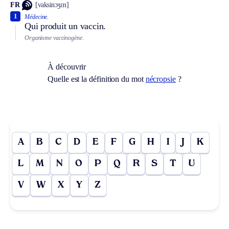
FR
[vaksinɔʒɛn]
1
Médecine.
Qui produit un vaccin.
Organisme vaccinogène.
À découvrir
Quelle est la définition du mot
nécropsie
?
A
B
C
D
E
F
G
H
I
J
K
L
M
N
O
P
Q
R
S
T
U
V
W
X
Y
Z