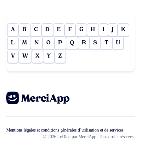
A
B
C
D
E
F
G
H
I
J
K
L
M
N
O
P
Q
R
S
T
U
V
W
X
Y
Z
Mentions légales et conditions générales d’utilisation et de services
© 2026 LeDico par MerciApp. Tous droits réservés.