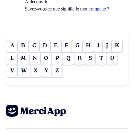
À découvrir
Savez-vous ce que signifie le mot
trompette
?
A
B
C
D
E
F
G
H
I
J
K
L
M
N
O
P
Q
R
S
T
U
V
W
X
Y
Z