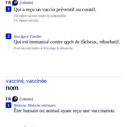
FR
[vaksine]
Qui a reçu un vaccin préventif ou curatif.
1
Un enfant vacciné contre la poliomyélite.
Un chaton vacciné.
2
Sens figuré.
Familier.
Qui est immunisé contre qqch de fâcheux, rébarbatif.
Il est vacciné contre le bricolage le dimanche.
vacciné, vaccinée
nom
FR
[vaksine]
1
Médecine.
Médecine vétérinaire.
Être humain ou animal ayant reçu une vaccination.