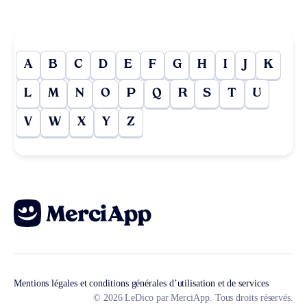
A
B
C
D
E
F
G
H
I
J
K
L
M
N
O
P
Q
R
S
T
U
V
W
X
Y
Z
Mentions légales et conditions générales d’utilisation et de services
© 2026 LeDico par MerciApp. Tous droits réservés.