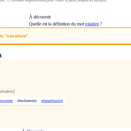
ions,
→ constituée temporairement pour rendre la justice pendant les vacances.
À découvrir
Quelle est la définition du mot
rotulien
?
de
“vacation“
n
x
]
ération]
noraires
émoluments
rémunération
]