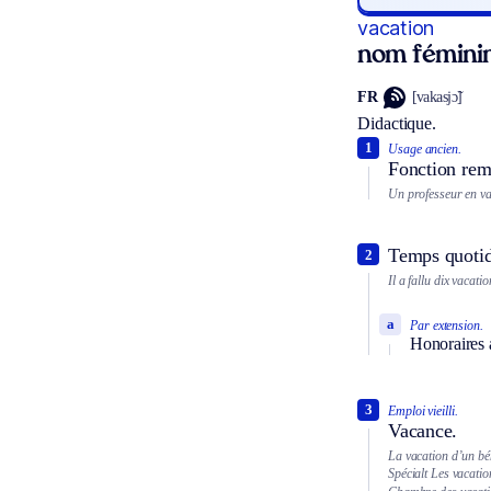
vacation
nom fémini
FR
[vakasjɔ̃]
Didactique.
1
Usage ancien.
Fonction rem
Un professeur en va
Temps quotidi
2
Il a fallu dix vacati
a
Par extension.
Honoraires 
3
Emploi vieilli.
Vacance.
La vacation d’un bén
Spécialt
Les vacatio