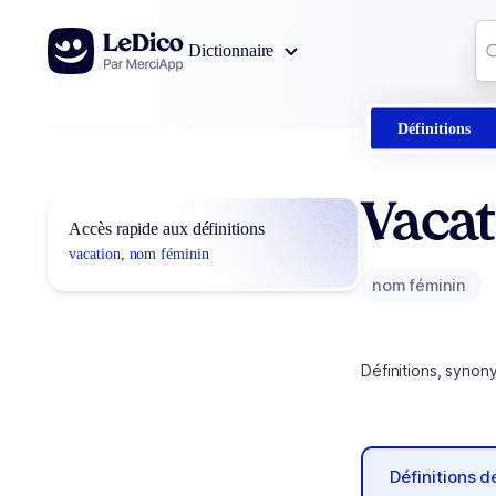
Aller au contenu
Co
Dictionnaire
0
r
Définitions
Vacat
Accès rapide aux définitions
vacation, nom féminin
nom féminin
Définitions, synon
Définitions 