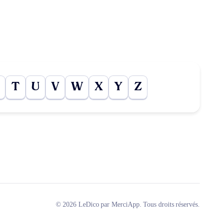
T
U
V
W
X
Y
Z
© 2026 LeDico par MerciApp. Tous droits réservés.