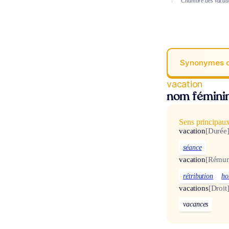
Chambre des vacat
Synonymes 
vacation
nom fémini
Sens principau
vacation
[Durée
séance
vacation
[Rémun
rétribution
ho
vacations
[Droit
vacances