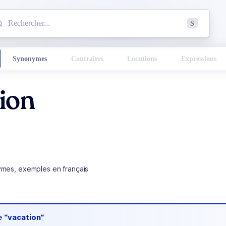
mmencez à chercher un mot dans le dictionnaire :
S
esults found.
Synonymes
Contraires
Locutions
Expressions
ion
ymes, exemples en français
de
“vacation“