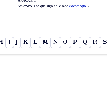
À découvrir
Savez-vous ce que signifie le mot
vidéothèque
?
H
I
J
K
L
M
N
O
P
Q
R
S