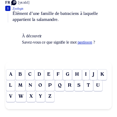
FR
[yʀɔdɛl]
1
Zoologie.
Élément d’une famille de batraciens à laquelle
appartient la salamandre.
À découvrir
Savez-vous ce que signifie le mot
pastisson
?
A
B
C
D
E
F
G
H
I
J
K
L
M
N
O
P
Q
R
S
T
U
V
W
X
Y
Z