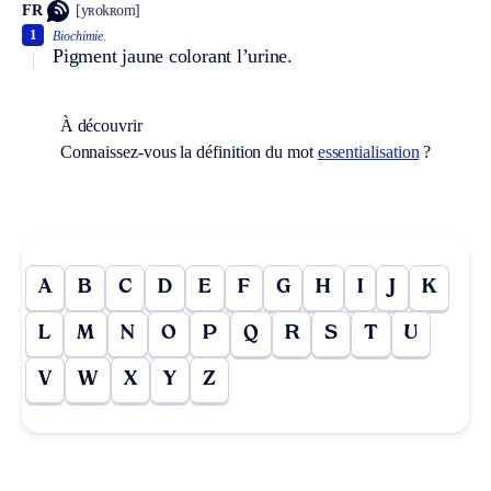
FR
[yʀokʀom]
1
Biochimie.
Pigment jaune colorant l’urine.
À découvrir
Connaissez-vous la définition du mot
essentialisation
?
A
B
C
D
E
F
G
H
I
J
K
L
M
N
O
P
Q
R
S
T
U
V
W
X
Y
Z