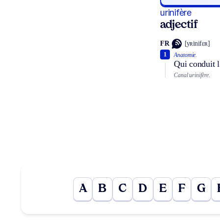
urinifère
adjectif
FR
[yʀinifɛʀ]
1
Anatomie.
Qui conduit l
Canal urinifère.
A
B
C
D
E
F
G