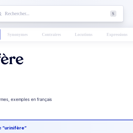
mmencez à chercher un mot dans le dictionnaire :
S
esults found.
Synonymes
Contraires
Locutions
Expressions
fère
ymes, exemples en français
de
“urinifère“