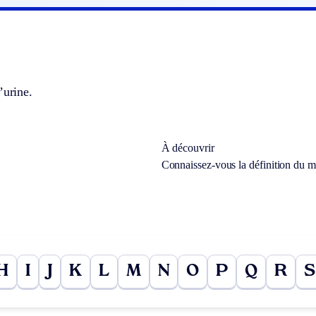
’urine.
À découvrir
Connaissez-vous la définition du 
H
I
J
K
L
M
N
O
P
Q
R
S