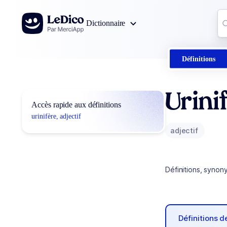
Aller au contenu
Co
Dictionnaire
0
r
Définitions
Urini
Accès rapide aux définitions
urinifère, adjectif
adjectif
Définitions, synon
Définitions 