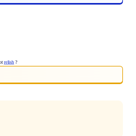
ot
relish
?