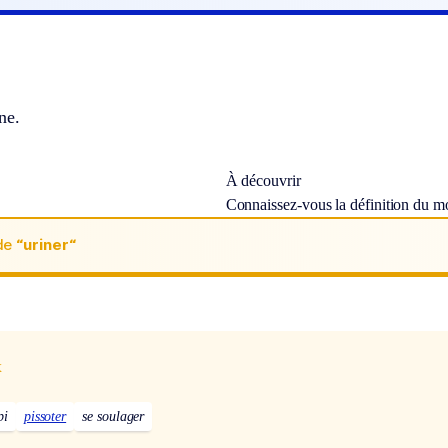
ne.
À découvrir
Connaissez-vous la définition du m
de
“uriner“
x
pi
pissoter
se soulager