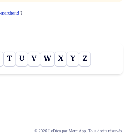
-marchand
?
T
U
V
W
X
Y
Z
© 2026 LeDico par MerciApp. Tous droits réservés.