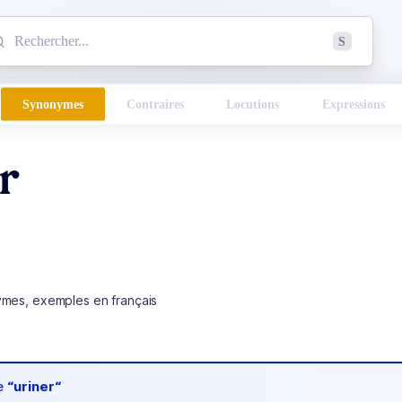
mmencez à chercher un mot dans le dictionnaire :
S
esults found.
Synonymes
Contraires
Locutions
Expressions
r
ymes, exemples en français
de
“uriner“