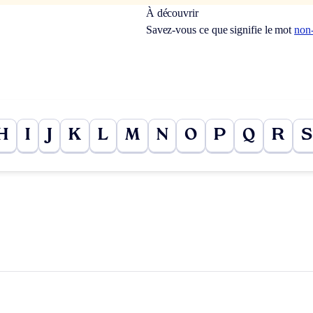
À découvrir
Savez-vous ce que signifie le mot
non
H
I
J
K
L
M
N
O
P
Q
R
S