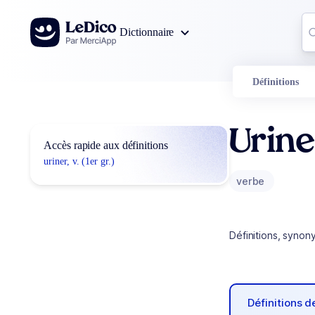
Aller au contenu
Co
Dictionnaire
0
r
Définitions
Urine
Accès rapide aux définitions
uriner, v. (1er gr.)
verbe
Définitions, synon
Définitions 