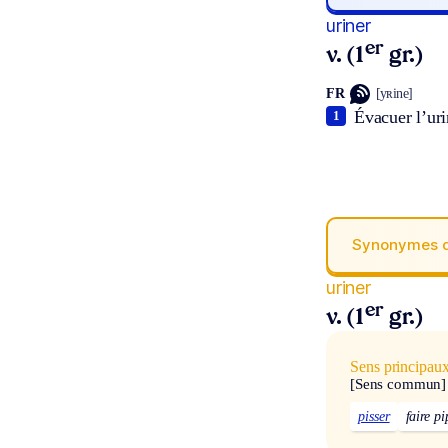
uriner
er
v. (1
gr.)
FR
[yʀine]
Évacuer l’uri
1
Synonymes 
uriner
er
v. (1
gr.)
Sens principau
[Sens commun]
pisser
faire pi