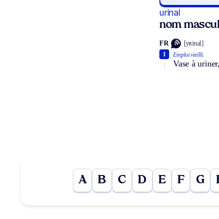
urinal
nom mascul
FR
[yʀinal]
1
Emploi vieilli.
Vase à uriner
A
B
C
D
E
F
G