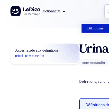
Aller au contenu
Co
Dictionnaire
0
r
Définitions
Urina
Accès rapide aux définitions
urinal, nom masculin
nom masculin
Définitions, synon
Définitions 