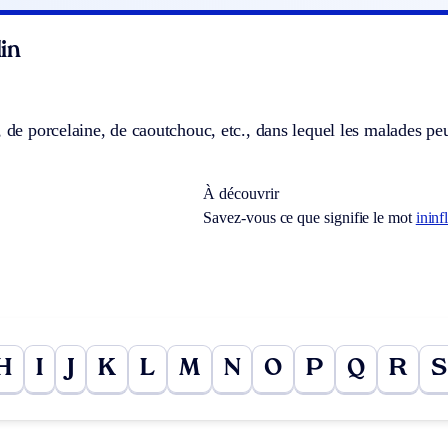
in
, de porcelaine, de caoutchouc, etc., dans lequel les malades 
À découvrir
Savez-vous ce que signifie le mot
ininf
H
I
J
K
L
M
N
O
P
Q
R
S