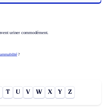
peuvent uriner commodément.
lammabilité
?
T
U
V
W
X
Y
Z