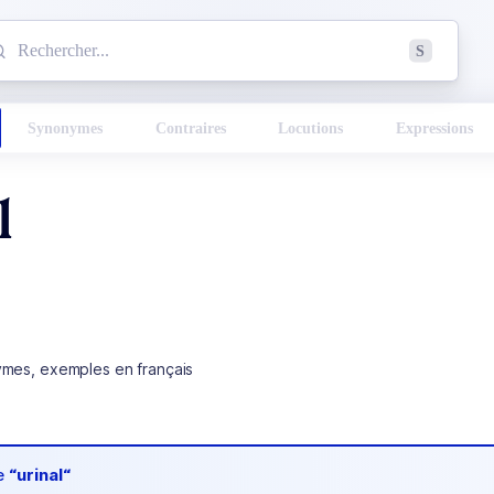
mmencez à chercher un mot dans le dictionnaire :
S
esults found.
Synonymes
Contraires
Locutions
Expressions
l
ymes, exemples en français
de
“urinal“