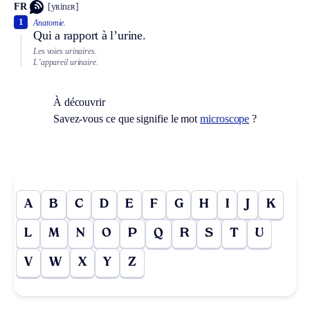
FR
[yʀinɛʀ]
1
Anatomie.
Qui a rapport à l’urine.
Les voies urinaires.
L’appareil urinaire.
À découvrir
Savez-vous ce que signifie le mot
microscope
?
A
B
C
D
E
F
G
H
I
J
K
L
M
N
O
P
Q
R
S
T
U
V
W
X
Y
Z