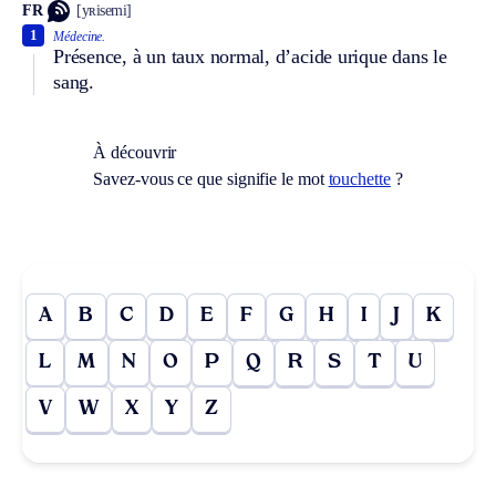
FR
[yʀisemi]
1
Médecine.
Présence, à un taux normal, d’acide urique dans le
sang.
À découvrir
Savez-vous ce que signifie le mot
touchette
?
A
B
C
D
E
F
G
H
I
J
K
L
M
N
O
P
Q
R
S
T
U
V
W
X
Y
Z