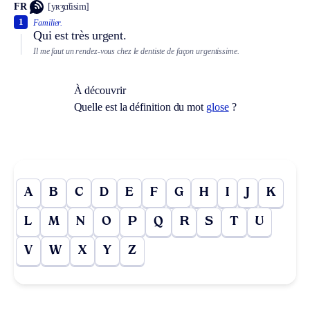
FR
[yʀʒɑ̃tisim]
1
Familier.
Qui est très urgent.
Il me faut un rendez-vous chez le dentiste de façon urgentissime.
À découvrir
Quelle est la définition du mot
glose
?
A
B
C
D
E
F
G
H
I
J
K
L
M
N
O
P
Q
R
S
T
U
V
W
X
Y
Z