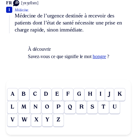
FR
[yʀʒɑ̃tism]
1
Médecine.
Médecine de l’urgence destinée à recevoir des
patients dont l’état de santé nécessite une prise en
charge rapide, sinon immédiate.
À découvrir
Savez-vous ce que signifie le mot
hongre
?
A
B
C
D
E
F
G
H
I
J
K
L
M
N
O
P
Q
R
S
T
U
V
W
X
Y
Z