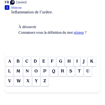
FR
[yʀetʀit]
1
Médecine.
Inflammation de l’urètre.
À découvrir
Connaissez-vous la définition du mot
sénieur
?
A
B
C
D
E
F
G
H
I
J
K
L
M
N
O
P
Q
R
S
T
U
V
W
X
Y
Z