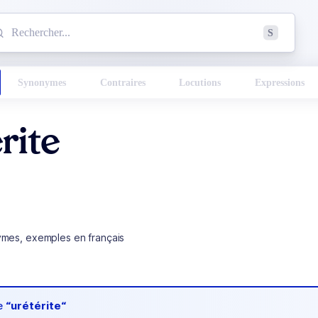
mmencez à chercher un mot dans le dictionnaire :
S
esults found.
Synonymes
Contraires
Locutions
Expressions
rite
ymes, exemples en français
de
“urétérite“