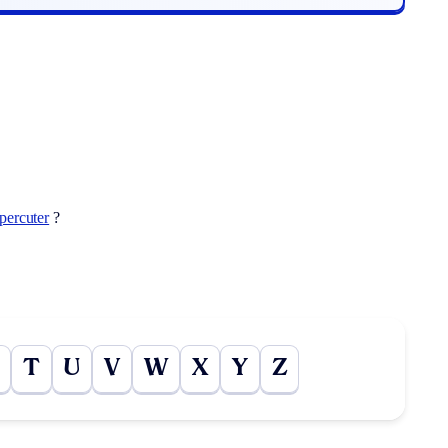
percuter
?
T
U
V
W
X
Y
Z