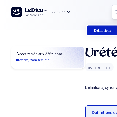
Aller au contenu
Co
Dictionnaire
0
r
Définitions
Urété
Accès rapide aux définitions
urétérite, nom féminin
nom féminin
Définitions, synon
Définitions 