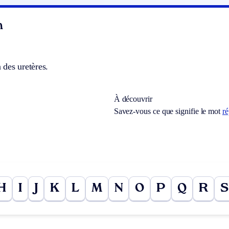
n
 des uretères.
À découvrir
Savez-vous ce que signifie le mot
ré
H
I
J
K
L
M
N
O
P
Q
R
S