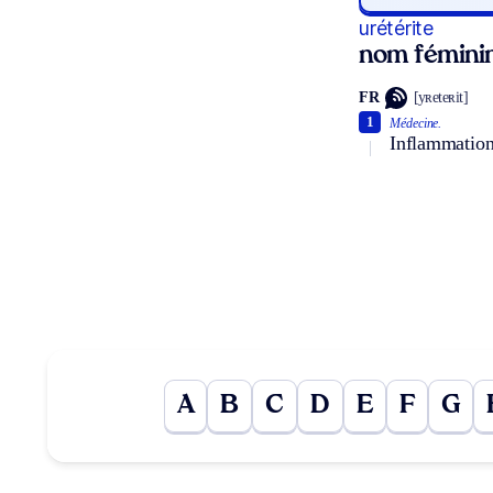
urétérite
nom fémini
FR
[yʀeteʀit]
1
Médecine.
Inflammation
A
B
C
D
E
F
G