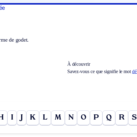
ée
orme de godet.
À découvrir
Savez-vous ce que signifie le mot
dé
H
I
J
K
L
M
N
O
P
Q
R
S