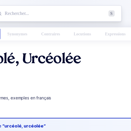
mmencez à chercher un mot dans le dictionnaire :
S
esults found.
Synonymes
Contraires
Locutions
Expressions
lé, Urcéolée
ymes, exemples en français
de
“urcéolé, urcéolée“