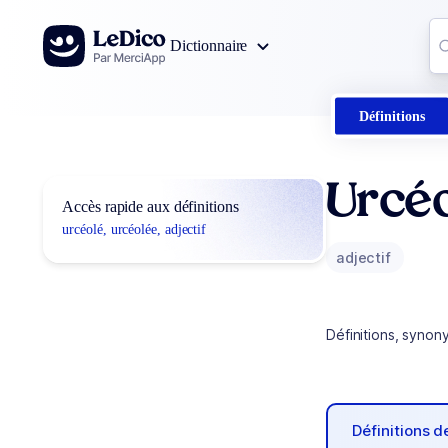
Aller au contenu
Co
Dictionnaire
0
r
Définitions
Urcéo
Accès rapide aux définitions
urcéolé, urcéolée, adjectif
adjectif
Définitions, synon
Définitions 