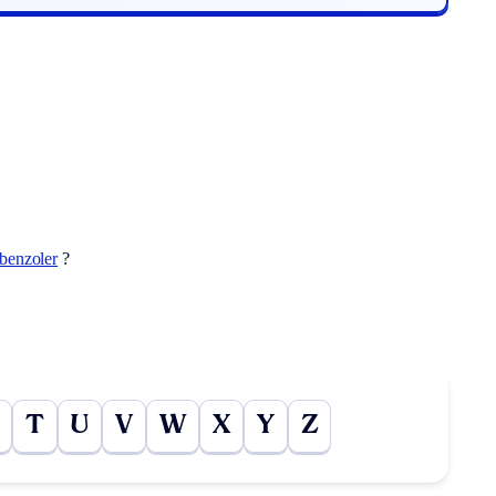
benzoler
?
T
U
V
W
X
Y
Z