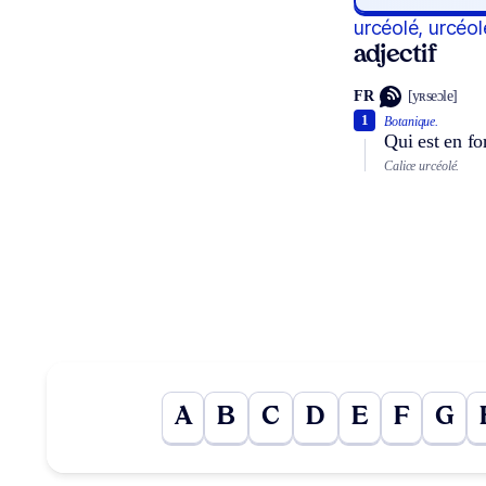
urcéolé, urcéol
adjectif
FR
[yʀseɔle]
1
Botanique.
Qui est en f
Calice urcéolé.
A
B
C
D
E
F
G