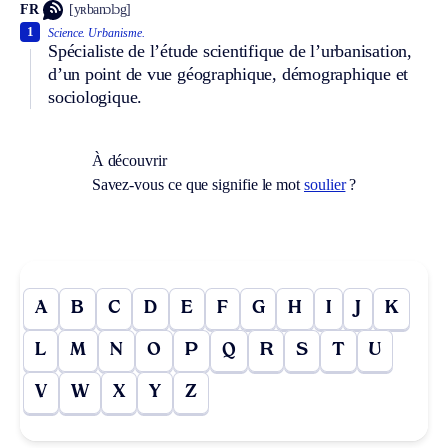
FR
[yʀbanɔlɔg]
1
Science.
Urbanisme.
Spécialiste de l’étude scientifique de l’urbanisation,
d’un point de vue géographique, démographique et
sociologique.
À découvrir
Savez-vous ce que signifie le mot
soulier
?
A
B
C
D
E
F
G
H
I
J
K
L
M
N
O
P
Q
R
S
T
U
V
W
X
Y
Z